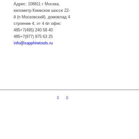
Адрес: 108811 г Москва,
километр Киевское шоссе 22-
й (п Московский), домовлад 4
строение 4, эт 4 бл офис
485+7(495) 240 58 40
485+7(977) 975 63 25
info@sapphiretools.ru