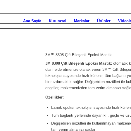
Ana Sayfa
Kurumsal
Markalar
Ürünler
Videol
3M™ 8308 Çift Bileşenli Epoksi Mastik
3M 8308 Çift Bileşenli Epoksi Mastik;
otomatik k
olanı elde etmenize olanak veren 3M™ Çift Bileşe
teknolojisi sayesinde hızlı kürlenir, tüm bağlantı 
bir sızdırmaklık sağlar. Değişebilen nozülleri ile
engeller, malzemenizden tam verim almanızı sağla
Özellikler:
Esnek epoksi teknolojisi sayesinde hızlı kürlen
Tüm bağlantı yerlerinde dayanıklı, güçlü ve uzu
Değişebilen nozülleri ile kullanılmayan malze
tam verim almanızı sağlar