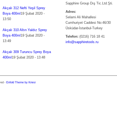
Sapphire Group Dış Tic.Ltd.Şti.
Akçalı 312 Nefti Yeşil Sprey
Adres:
Boya 400ml
19 Şubat 2020 -
Selami Ali Mahallesi
13:50
Cumhuriyet Caddesi No:46/30
Üsküdar-İstanbul-Turkey
Akçalı 310 Altın Yaldız Sprey
Boya 400ml
19 Şubat 2020 -
Telefon:
(0216) 716 18 41
13:49
info@sapphiretools.ru
Akçalı 309 Turuncu Sprey Boya
400ml
19 Şubat 2020 - 13:48
rved -
Enfold Theme by Kriesi