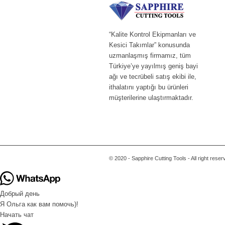
“Kalite Kontrol Ekipmanları ve
Kesici Takımlar” konusunda
uzmanlaşmış firmamız, tüm
Türkiye’ye yayılmış geniş bayi
ağı ve tecrübeli satış ekibi ile,
ithalatını yaptığı bu ürünleri
müşterilerine ulaştırmaktadır.
© 2020 - Sapphire Cutting Tools - All right rese
Добрый день
Я Ольга как вам помочь)!
Начать чат