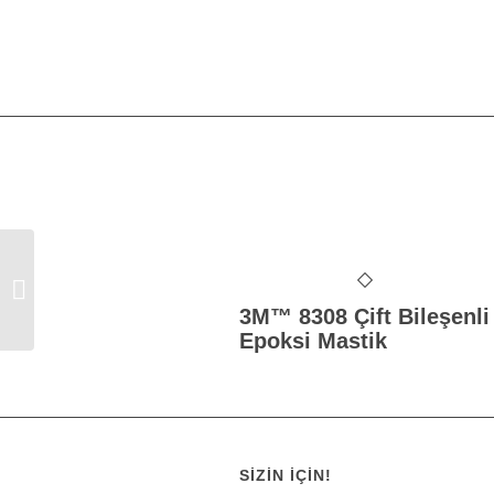
3M™ 8694 Poliüretan
Kartuş Mastik Mat
Siyah
3M™ 8308 Çift Bileşenli
Epoksi Mastik
SIZIN İÇIN!