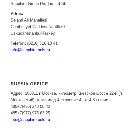
Sapphire Group Dış Tic.Ltd.Şti.
Adres:
Selami Ali Mahallesi
Cumhuriyet Caddesi No:46/30
Üsküdar-İstanbul-Turkey
Telefon:
(0216) 716 18 41
info@sapphiretools.ru
RUSSIA OFFICE
Адрес: 108811 г Москва, километр Киевское шоссе 22-й (п
Московский), домовлад 4 строение 4, эт 4 бл офис
485+7(495) 240 58 40
485+7(977) 975 63 25
info@sapphiretools.ru