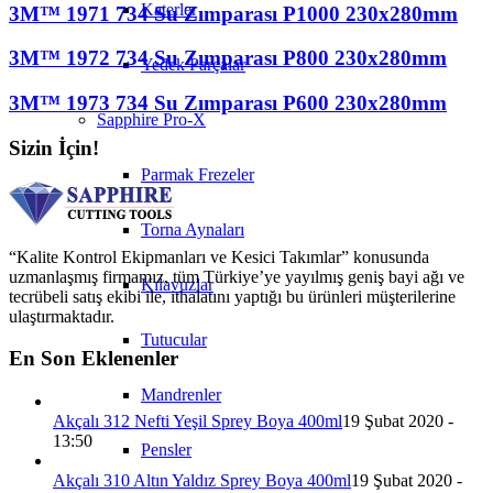
Katerler
3M™ 1971 734 Su Zımparası P1000 230x280mm
3M™ 1972 734 Su Zımparası P800 230x280mm
Yedek Parçalar
3M™ 1973 734 Su Zımparası P600 230x280mm
Sapphire Pro-X
Sizin İçin!
Parmak Frezeler
Torna Aynaları
“Kalite Kontrol Ekipmanları ve Kesici Takımlar” konusunda
uzmanlaşmış firmamız, tüm Türkiye’ye yayılmış geniş bayi ağı ve
Kılavuzlar
tecrübeli satış ekibi ile, ithalatını yaptığı bu ürünleri müşterilerine
ulaştırmaktadır.
Tutucular
En Son Eklenenler
Mandrenler
Akçalı 312 Nefti Yeşil Sprey Boya 400ml
19 Şubat 2020 -
13:50
Pensler
Akçalı 310 Altın Yaldız Sprey Boya 400ml
19 Şubat 2020 -