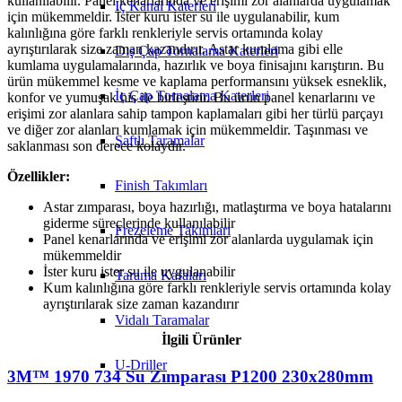
kullanılabilir. Panel kenarlarında ve erişimi zor alanlarda uygulamak
İç Kanal Katerleri
için mükemmeldir. İster kuru ister su ile uygulanabilir, kum
kalınlığına göre farklı renkleriyle servis ortamında kolay
ayrıştırılarak size zaman kazandırır. Astar kumlama gibi elle
Dış Çap Tornalama Katerleri
kumlama uygulamalarında, hazırlık ve boya finisajını karıştırın. Bu
ürün mükemmel kesme ve kaplama performansını yüksek esneklik,
İç Çap Tornalama Katerleri
konfor ve yumuşak his ile birleştirir. Bu ürün panel kenarlarını ve
erişimi zor alanlara sahip tampon kaplamaları gibi her türlü parçayı
ve diğer zor alanları kumlamak için mükemmeldir. Taşınması ve
Şaftlı Taramalar
saklanması son derece kolaydır.
Özellikler:
Finish Takımları
Astar zımparası, boya hazırlığı, matlaştırma ve boya hatalarını
giderme süreçlerinde kullanılabilir
Frezeleme Takımları
Panel kenarlarında ve erişimi zor alanlarda uygulamak için
mükemmeldir
İster kuru ister su ile uygulanabilir
Tarama Kafaları
Kum kalınlığına göre farklı renkleriyle servis ortamında kolay
ayrıştırılarak size zaman kazandırır
Vidalı Taramalar
İlgili Ürünler
U-Driller
3M™ 1970 734 Su Zımparası P1200 230x280mm