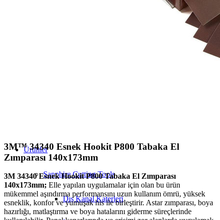
Sapphire Pro-X
Sapphire Carbide
Insize
3M Ürünler
Sapphire Machine
MTE
3M™ 34340 Esnek Hookit P800 Tabaka El
Ürünler
Zımparası 140x173mm
Sapphire Cutting Tools
3M 34340 Esnek Hookit P800 Tabaka El Zımparası
140x173mm;
Elle yapılan uygulamalar için olan bu ürün
mükemmel aşındırma performansını uzun kullanım ömrü, yüksek
Dış Kanal Katerleri
esneklik, konfor ve yumuşak his ile birleştirir. Astar zımparası, boya
hazırlığı, matlaştırma ve boya hatalarını giderme süreçlerinde