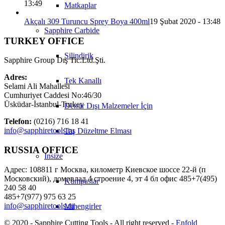
13:49
Matkaplar
Akçalı 309 Turuncu Sprey Boya 400ml
19 Şubat 2020 - 13:48
Sapphire Carbide
TURKEY OFFICE
Silindirik
Sapphire Group Dış Tic.Ltd.Şti.
Adres:
Tek Kanallı
Selami Ali Mahallesi
Cumhuriyet Caddesi No:46/30
Üsküdar-İstanbul-Turkey
Demir Dışı Malzemeler İçin
Telefon:
(0216) 716 18 41
info@sapphiretools.ru
Taş Düzeltme Elması
RUSSIA OFFICE
Insize
Адрес: 108811 г Москва, километр Киевское шоссе 22-й (п
Московский), домовлад 4 строение 4, эт 4 бл офис 485+7(495)
Kumpaslar
240 58 40
485+7(977) 975 63 25
info@sapphiretools.ru
Mihengirler
© 2020 - Sapphire Cutting Tools - All right reserved -
Enfold