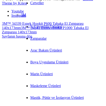
Cetveller
Theme by Kriesi
Youtube
3M
Instagram
3M™ 34339 Esnek Hookit P600 Tabaka El Zımparası
İş Güvenliği Ürünleri
140x173mm
3M™ 34341 Esnek Hookit P1000 Tabaka El
Zımparası 140x173mm
Sayfanın başına dön
Zımparalar
Araç Bakım Ürünleri
Boya Uygulama Ürünleri
Marin Ürünleri
Maskeleme Ürünleri
Mastik, Pütür ve İzolasyon Ürünleri