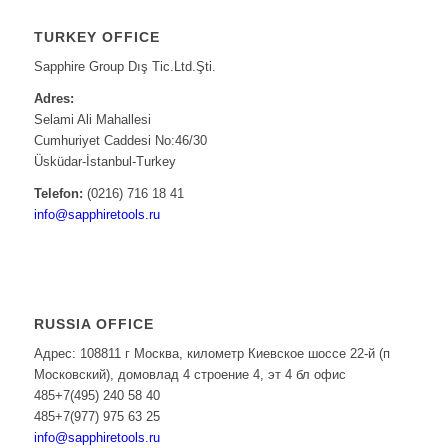
TURKEY OFFICE
Sapphire Group Dış Tic.Ltd.Şti.
Adres:
Selami Ali Mahallesi
Cumhuriyet Caddesi No:46/30
Üsküdar-İstanbul-Turkey
Telefon:
(0216) 716 18 41
info@sapphiretools.ru
RUSSIA OFFICE
Адрес: 108811 г Москва, километр Киевское шоссе 22-й (п
Московский), домовлад 4 строение 4, эт 4 бл офис
485+7(495) 240 58 40
485+7(977) 975 63 25
info@sapphiretools.ru