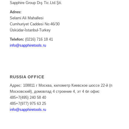
Sapphire Group Dış Tic.Ltd.Şti.
Adres:
Selami Ali Mahallesi
Cumhuriyet Caddesi No:46/30
Üsküdar-İstanbul-Turkey
Telefon:
(0216) 716 18 41
info@sapphiretools.ru
RUSSIA OFFICE
Адрес: 108811 г Москва, километр Киевское шоссе 22-й (п
Московский), домовлад 4 строение 4, эт 4 бл офис
485+7(495) 240 58 40
485+7(977) 975 63 25
info@sapphiretools.ru