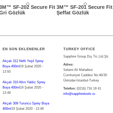
3M™ SF-202 Secure Fit
3M™ SF-201 Secure Fit
Gri Gözlük
Şeffat Gözlük
EN SON EKLENENLER
TURKEY OFFICE
Sapphire Group Dış Tic.Ltd.Şti.
Akçalı 312 Nefti Yeşil Sprey
Adres:
Boya 400ml
19 Şubat 2020 -
Selami Ali Mahallesi
13:50
Cumhuriyet Caddesi No:46/30
Üsküdar-İstanbul-Turkey
Akçalı 310 Altın Yaldız Sprey
Boya 400ml
19 Şubat 2020 -
Telefon:
(0216) 716 18 41
13:49
info@sapphiretools.ru
Akçalı 309 Turuncu Sprey Boya
400ml
19 Şubat 2020 - 13:48