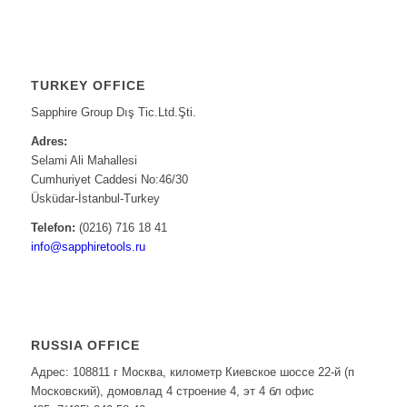
TURKEY OFFICE
Sapphire Group Dış Tic.Ltd.Şti.
Adres:
Selami Ali Mahallesi
Cumhuriyet Caddesi No:46/30
Üsküdar-İstanbul-Turkey
Telefon:
(0216) 716 18 41
info@sapphiretools.ru
RUSSIA OFFICE
Адрес: 108811 г Москва, километр Киевское шоссе 22-й (п
Московский), домовлад 4 строение 4, эт 4 бл офис