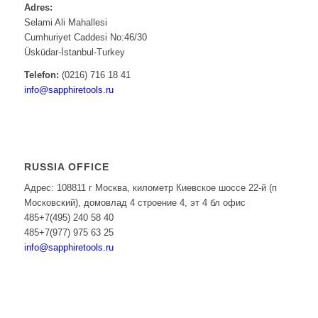
Adres:
Selami Ali Mahallesi
Cumhuriyet Caddesi No:46/30
Üsküdar-İstanbul-Turkey
Telefon:
(0216) 716 18 41
info@sapphiretools.ru
RUSSIA OFFICE
Адрес: 108811 г Москва, километр Киевское шоссе 22-й (п
Московский), домовлад 4 строение 4, эт 4 бл офис
485+7(495) 240 58 40
485+7(977) 975 63 25
info@sapphiretools.ru