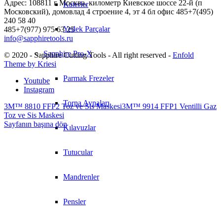
Адрес: 108811 г Москва, километр Киевское шоссе 22-й (п
Katerler
Московский), домовлад 4 строение 4, эт 4 бл офис 485+7(495)
240 58 40
Yedek Parçalar
485+7(977) 975 63 25
info@sapphiretools.ru
Sapphire Pro-X
© 2020 - Sapphire Cutting Tools - All right reserved -
Enfold
Theme by Kriesi
Parmak Frezeler
Youtube
Instagram
Torna Aynaları
3M™ 8810 FFP2 Toz ve Sis Maskesi
3M™ 9914 FFP1 Ventilli Gaz
Toz ve Sis Maskesi
Sayfanın başına dön
Kılavuzlar
Tutucular
Mandrenler
Pensler