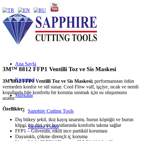
Ana Sayfa
3M™ 8812 FFP1 Ventilli Toz ve Sis Maskesi
Kurumsal
3M 8812 FFP1 Ventilli Toz ve Sis Maskesi;
performanstan ödün
vermeden konfor ve stil sunar. Cool Flow valf, işçiye, sıcak ve nemli
koşullarda bile konforlu bir koruma sunmak için ısı oluşumunu
Markalar
azaltır.
Özellikler:
Sapphire Cutting Tools
Dış bükey şekil, ikiz kayış tasarımı, burun köpüğü ve burun
klipsi, bir dizi yüz boyutlarında konforlu takma sağlar
Sapphire Cutter
FFP1 – Güvenilir, etkili ince partikül koruması
Dayanıklı, çökme dirençli iç koruma