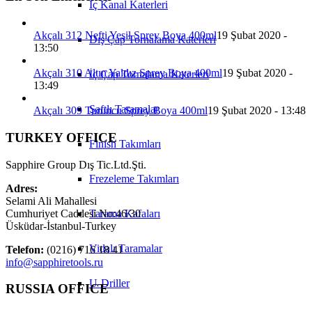
İç Kanal Katerleri
Akçalı 312 Nefti Yeşil Sprey Boya 400ml
19 Şubat 2020 -
Dış Çap Tornalama Katerleri
13:50
Akçalı 310 Altın Yaldız Sprey Boya 400ml
19 Şubat 2020 -
İç Çap Tornalama Katerleri
13:49
Şaftlı Taramalar
Akçalı 309 Turuncu Sprey Boya 400ml
19 Şubat 2020 - 13:48
TURKEY OFFICE
Finish Takımları
Sapphire Group Dış Tic.Ltd.Şti.
Frezeleme Takımları
Adres:
Selami Ali Mahallesi
Cumhuriyet Caddesi No:46/30
Tarama Kafaları
Üsküdar-İstanbul-Turkey
Vidalı Taramalar
Telefon:
(0216) 716 18 41
info@sapphiretools.ru
U-Driller
RUSSIA OFFICE