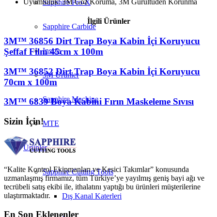
Uyumluluk: 3M Göz Koruma, 3M Gürültüden Korunma
Sapphire Pro-X
İlgili Ürünler
Sapphire Carbide
3M™ 36856 Dirt Trap Boya Kabin İçi Koruyucu
Şeffaf Film 45cm x 100m
Insize
3M™ 36852 Dirt Trap Boya Kabin İçi Koruyucu
3M Ürünler
70cm x 100m
Sapphire Machine
3M™ 6839 Boya Kabini Fırın Maskeleme Sıvısı
Sizin İçin!
MTE
Ürünler
“Kalite Kontrol Ekipmanları ve Kesici Takımlar” konusunda
Sapphire Cutting Tools
uzmanlaşmış firmamız, tüm Türkiye’ye yayılmış geniş bayi ağı ve
tecrübeli satış ekibi ile, ithalatını yaptığı bu ürünleri müşterilerine
ulaştırmaktadır.
Dış Kanal Katerleri
En Son Eklenenler