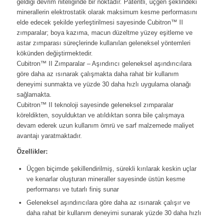
geldiği devrim niteliğinde bir noktadır. Patentli, üçgen şeklindeki
minerallerin elektrostatik olarak maksimum kesme performasını
elde edecek şekilde yerleştirilmesi sayesinde Cubitron™ II
zımparalar; boya kazıma, macun düzeltme yüzey eşitleme ve
astar zımparası süreçlerinde kullanılan geleneksel yöntemleri
kökünden değiştirmektedir.
Cubitron™ II Zımparalar – Aşındırıcı geleneksel aşındırıcılara
göre daha az ısınarak çalışmakta daha rahat bir kullanım
deneyimi sunmakta ve yüzde 30 daha hızlı uygulama olanağı
sağlamakta.
Cubitron™ II teknoloji sayesinde geleneksel zımparalar
köreldikten, soyulduktan ve atıldıktan sonra bile çalışmaya
devam ederek uzun kullanım ömrü ve sarf malzemede maliyet
avantajı yaratmaktadır.
Özellikler:
Üçgen biçimde şekillendirilmiş, sürekli kırılarak keskin uçlar
ve kenarlar oluşturan mineraller sayesinde üstün kesme
performansı ve tutarlı finiş sunar
Geleneksel aşındırıcılara göre daha az ısınarak çalışır ve
daha rahat bir kullanım deneyimi sunarak yüzde 30 daha hızlı