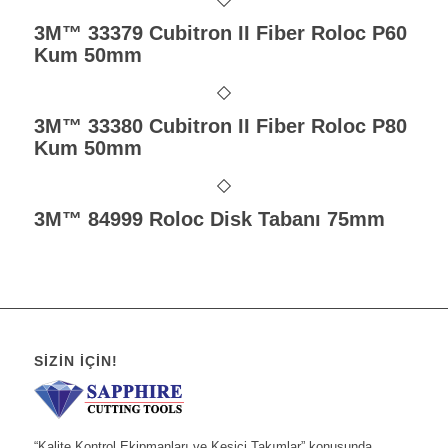
3M™ 33379 Cubitron II Fiber Roloc P60
Kum 50mm
3M™ 33380 Cubitron II Fiber Roloc P80
Kum 50mm
3M™ 84999 Roloc Disk Tabanı 75mm
SIZIN İÇIN!
“Kalite Kontrol Ekipmanları ve Kesici Takımlar” konusunda