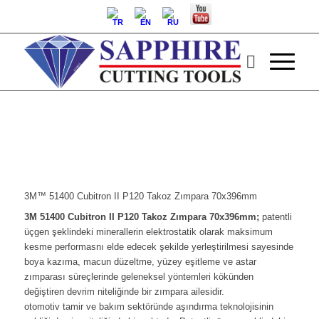
3M™ 51400 Cubitron II P120 Takoz Zımpara 70x396mm
3M 51400 Cubitron II P120 Takoz Zımpara 70x396mm;
patentli
üçgen şeklindeki minerallerin elektrostatik olarak maksimum
kesme performasnı elde edecek şekilde yerleştirilmesi sayesinde
boya kazıma, macun düzeltme, yüzey eşitleme ve astar
zımparası süreçlerinde geleneksel yöntemleri kökünden
değiştiren devrim niteliğinde bir zımpara ailesidir.
otomotiv tamir ve bakım sektöründe aşındırma teknolojisinin