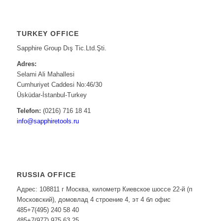
TURKEY OFFICE
Sapphire Group Dış Tic.Ltd.Şti.
Adres:
Selami Ali Mahallesi
Cumhuriyet Caddesi No:46/30
Üsküdar-İstanbul-Turkey
Telefon:
(0216) 716 18 41
info@sapphiretools.ru
RUSSIA OFFICE
Адрес: 108811 г Москва, километр Киевское шоссе 22-й (п
Московский), домовлад 4 строение 4, эт 4 бл офис
485+7(495) 240 58 40
485+7(977) 975 63 25