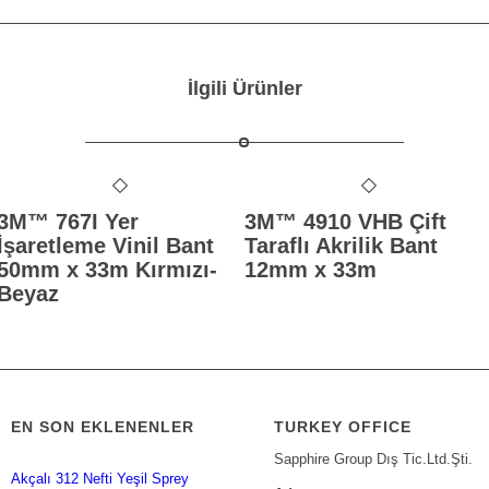
İlgili Ürünler
3M™ 767I Yer
3M™ 4910 VHB Çift
İşaretleme Vinil Bant
Taraflı Akrilik Bant
50mm x 33m Kırmızı-
12mm x 33m
Beyaz
EN SON EKLENENLER
TURKEY OFFICE
Sapphire Group Dış Tic.Ltd.Şti.
Akçalı 312 Nefti Yeşil Sprey