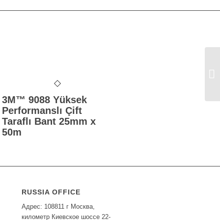
3M
Tu
3M™ 9088 Yüksek
Performanslı Çift
Taraflı Bant 25mm x
50m
RUSSIA OFFICE
Адрес: 108811 г Москва,
километр Киевское шоссе 22-