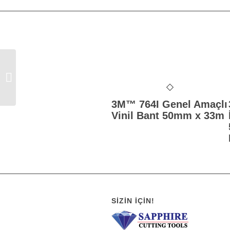
3M™ 50425 Yıkanabilir Boyahane
Tulumu (L)
3M™ 764I Genel Amaçlı
Vinil Bant 50mm x 33m
SIZIN İÇIN!