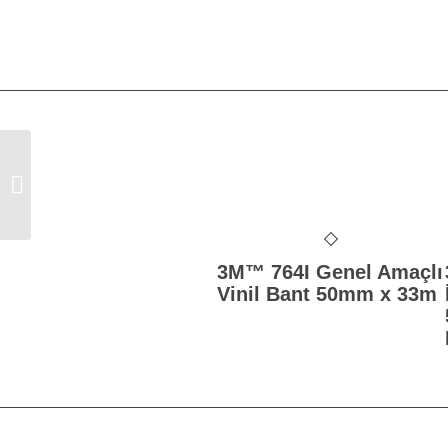
3M™ 50198 Beyaz Boya Tulumu (L)
3M™ 764I Genel Amaçlı
Vinil Bant 50mm x 33m