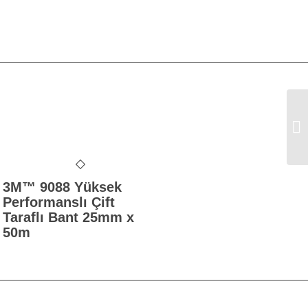
3M
(X
3M™ 9088 Yüksek
Performanslı Çift
Taraflı Bant 25mm x
50m