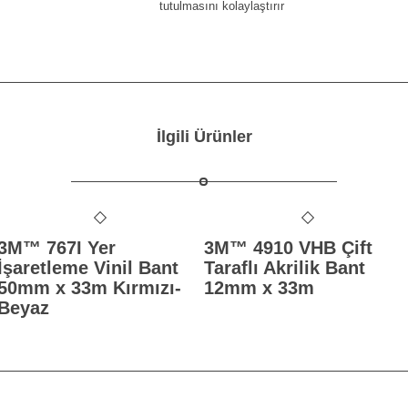
tutulmasını kolaylaştırır
İlgili Ürünler
3M™ 767I Yer
3M™ 4910 VHB Çift
İşaretleme Vinil Bant
Taraflı Akrilik Bant
50mm x 33m Kırmızı-
12mm x 33m
Beyaz