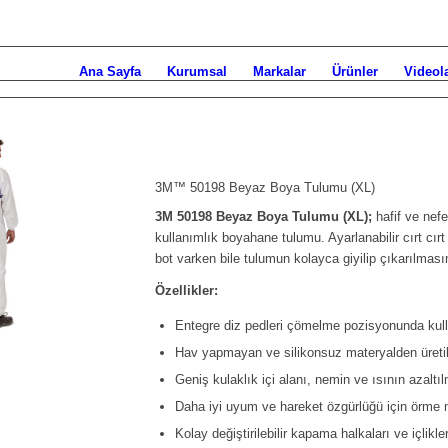
Ana Sayfa
Kurumsal
Markalar
Ürünler
Videol
3M™ 50198 Beyaz Boya Tulumu (XL)
3M 50198 Beyaz Boya Tulumu (XL);
hafif ve nefe
kullanımlık boyahane tulumu. Ayarlanabilir cırt cırt
bot varken bile tulumun kolayca giyilip çıkarılması
Özellikler:
Entegre diz pedleri çömelme pozisyonunda kulla
Hav yapmayan ve silikonsuz materyalden üretil
Geniş kulaklık içi alanı, nemin ve ısının azalt
Daha iyi uyum ve hareket özgürlüğü için örme ma
Kolay değiştirilebilir kapama halkaları ve içlikle