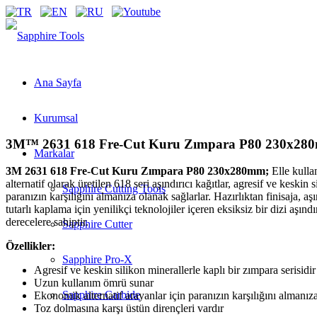
Ana Sayfa
Kurumsal
3M™ 2631 618 Fre-Cut Kuru Zımpara P80 230x28
Markalar
3M 2631 618 Fre-Cut Kuru Zımpara P80 230x280mm;
Elle kullan
alternatif olarak üretilen 618 seri aşındırıcı kağıtlar, agresif ve kesk
Sapphire Cutting Tools
paranızın karşılığını almanıza olanak sağlarlar. Hazırlıktan finisaja,
tutarlı kaplama için yenilikçi teknolojiler içeren eksiksiz bir dizi aşın
derecelere sahiptir.
Sapphire Cutter
Özellikler:
Sapphire Pro-X
Agresif ve keskin silikon minerallerle kaplı bir zımpara serisidir
Uzun kullanım ömrü sunar
Sapphire Carbide
Ekonomik alternatif arayanlar için paranızın karşılığını almanız
Toz dolmasına karşı üstün dirençleri vardır