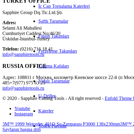
TURKEY OFFICE
İç Çap Tornalama Katerleri
Sapphire Group Dış Tic.Ltd.Şti.
Şaftlı Taramalar
Adres:
Selami Ali Mahallesi
Cumhuriyet Caddesi No:46/30
Finish Takımları
Üsküdar-İstanbul-Turkey
Telefon:
(0216) 716 18 41
Frezeleme Takımları
info@sapphiretools.ru
RUSSIA OFFICE
Tarama Kafaları
Адрес: 108811 г Москва, километр Киевское шоссе 22-й (п Моско
Vidalı Taramalar
485+7(977) 975 63 25
info@sapphiretools.ru
U-Driller
© 2020 - Sapphire Cutting Tools - All right reserved -
Enfold Theme b
Youtube
Katerler
Instagram
3M™ 1999 Wetordry 401Q Su Zımparası P3000 138x230mm
3M™ 2
Yedek Parçalar
Sayfanın başına dön