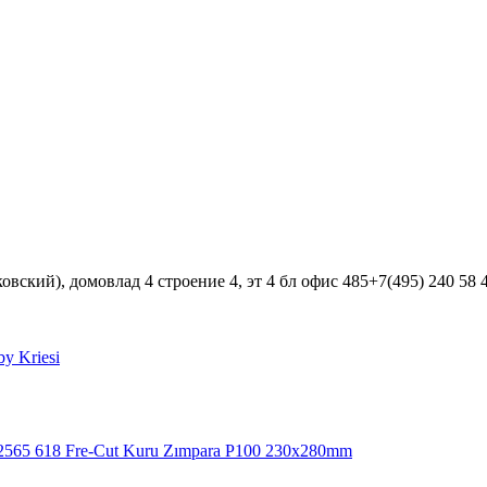
вский), домовлад 4 строение 4, эт 4 бл офис 485+7(495) 240 58 
y Kriesi
565 618 Fre-Cut Kuru Zımpara P100 230x280mm