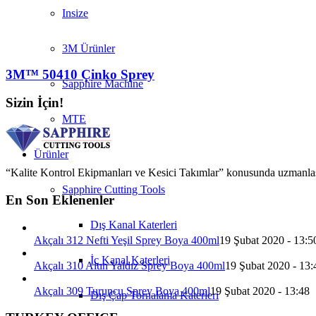
Insize
3M Ürünler
3M™ 50410 Çinko Sprey
Sapphire Machine
Sizin İçin!
MTE
Ürünler
“Kalite Kontrol Ekipmanları ve Kesici Takımlar” konusunda uzmanlaşmış 
Sapphire Cutting Tools
En Son Eklenenler
Dış Kanal Katerleri
Akçalı 312 Nefti Yeşil Sprey Boya 400ml
19 Şubat 2020 - 13:5
İç Kanal Katerleri
Akçalı 310 Altın Yaldız Sprey Boya 400ml
19 Şubat 2020 - 13:
Akçalı 309 Turuncu Sprey Boya 400ml
19 Şubat 2020 - 13:48
Dış Çap Tornalama Katerleri