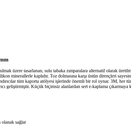
0mm
ılmak üzere tasarlanan, sulu tabaka zımparalara alternatif olarak üretilm
in silikon minerallerle kaplıdır. Toz dolmasına karşı üstün dirençleri say
 aşındırıcılar tüm kaporta atölyesi işlerinde önemli bir rol oynar. 3M, 
dırıcı geliştirmiştir. Küçük biçimsiz alanlardan sert e-kaplama çıkarmaya 
a olanak sağlar