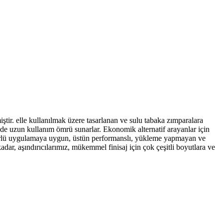
iştir. elle kullanılmak üzere tasarlanan ve sulu tabaka zımparalara
esinde uzun kullanım ömrü sunarlar. Ekonomik alternatif arayanlar için
her türlü uygulamaya uygun, üstün performanslı, yükleme yapmayan ve
kadar, aşındırıcılarımız, mükemmel finisaj için çok çeşitli boyutlara ve