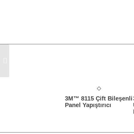
3M™ 2049 Wetordry 401Q Su
Zımparası P2000 138x230mm
3M™ 8115 Çift Bileşenli
Panel Yapıştırıcı