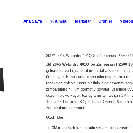
Ana Sayfa
Kurumsal
Markalar
Ürünler
Videol
3M™ 2045 Wetordry 401Q Su Zımparası P2500 
3M 2045 Wetordry 401Q Su Zımparası P2500 1
gelişmeler ve boya ustalarının daha kaliteli finisaj
üretilmiştir. Esnek arka plana işlenmiş mikro ince 
tabakalar, eşit ve tutarlı bir finiş elde etmenizi sa
zımparalarıdır. Tüm otomotiv boyaları üzerinde 
düzeltmek ve küçük toz uçlarını almak için 3M’in e
Trizact™ Nokta ve Küçük Panel Onarım Sisteminin b
zımparalama alternatifi.
Özellikler:
3M’in en hızlı kesen sulu sistem zımparasıdır