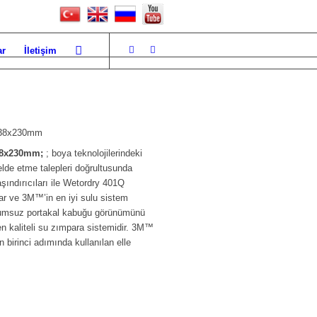
ar
İletişim
138x230mm
38x230mm;
; boya teknolojilerindeki
 elde etme talepleri doğrultusunda
aşındırıcıları ile Wetordry 401Q
ğlar ve 3M™’in en iyi sulu sistem
uyumsuz portakal kabuğu görünümünü
n kaliteli su zımpara sistemidir. 3M™
irinci adımında kullanılan elle