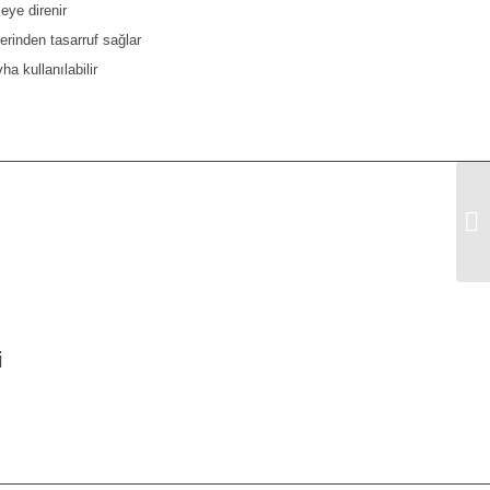
eye direnir
erinden tasarruf sağlar
a kullanılabilir
3M
Zı
i