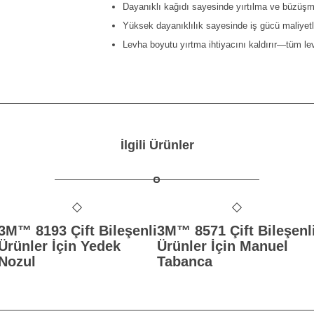
Dayanıklı kağıdı sayesinde yırtılma ve büzüşm
Yüksek dayanıklılık sayesinde iş gücü maliyetl
Levha boyutu yırtma ihtiyacını kaldırır—tüm levh
İlgili Ürünler
3M™ 8193 Çift Bileşenli
3M™ 8571 Çift Bileşenl
Ürünler İçin Yedek
Ürünler İçin Manuel
Nozul
Tabanca