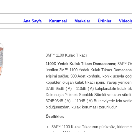
Ana Sayfa
Kurumsal
Markalar
Ürünler
Videol
3M™ 1100 Kulak Tıkacı
1100D Yedek Kulak Tıkacı Damacanası;
3M™ One-
üretilen 3M™ 1100 Yedek Kulak Tıkacı Damacanası 
erişimi sağlar. 500 Adet konforlu, konik ucuyla ç
köpükten oluşan kulak tıkacı içerir. Yavaş yenide
37dB 95dB ( A) – 110dB ( A) kalıplanabilir kulak t
Dokunuşla Yüksek Sıcaklık Sürekli ve uzun süreli
37dB95dB ( A) – 110dB ( A) Bu seviyede izin veril
olduğunuzdan, kulak koruması zorunludur.
Özellikler:
3M™ 1100 Kulak Tıkacının pürüzsüz, kirlenme d