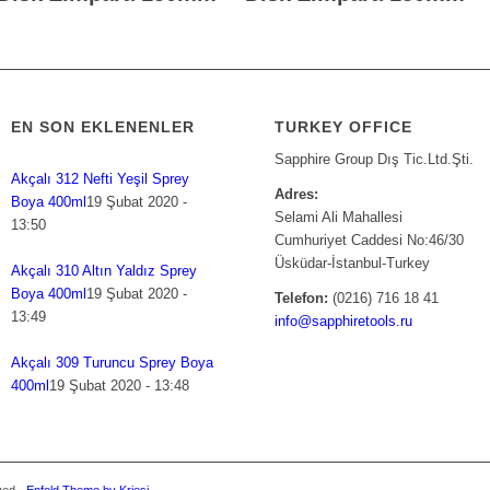
EN SON EKLENENLER
TURKEY OFFICE
Sapphire Group Dış Tic.Ltd.Şti.
Akçalı 312 Nefti Yeşil Sprey
Adres:
Boya 400ml
19 Şubat 2020 -
Selami Ali Mahallesi
13:50
Cumhuriyet Caddesi No:46/30
Üsküdar-İstanbul-Turkey
Akçalı 310 Altın Yaldız Sprey
Boya 400ml
19 Şubat 2020 -
Telefon:
(0216) 716 18 41
13:49
info@sapphiretools.ru
Akçalı 309 Turuncu Sprey Boya
400ml
19 Şubat 2020 - 13:48