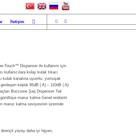
ar
İletişim
Touch™ Dispanser ile kullanım için
kullanıcılara kolay kulak tıkacı
oğu kulak kanalına uyumlu, yumuşak
n genleşen köpük 95dB ( A) – 110dB ( A)
ıkaçları Boccione Şarj Dispenser Tek
 gürültüye maruz kalma Genel endüstri
en maruz kalma seviyesinin üzerinde
irençli yüzey daha iyi hijyen,