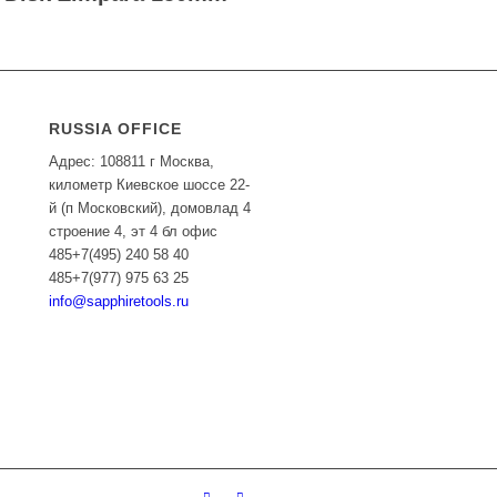
RUSSIA OFFICE
Адрес: 108811 г Москва,
километр Киевское шоссе 22-
й (п Московский), домовлад 4
строение 4, эт 4 бл офис
485+7(495) 240 58 40
485+7(977) 975 63 25
info@sapphiretools.ru