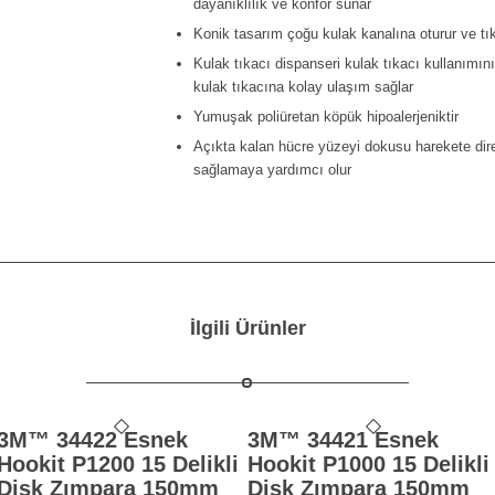
dayanıklılık ve konfor sunar
Konik tasarım çoğu kulak kanalına oturur ve tı
Kulak tıkacı dispanseri kulak tıkacı kullanımını
kulak tıkacına kolay ulaşım sağlar
Yumuşak poliüretan köpük hipoalerjeniktir
Açıkta kalan hücre yüzeyi dokusu harekete diren
sağlamaya yardımcı olur
İlgili Ürünler
3M™ 34422 Esnek
3M™ 34421 Esnek
Hookit P1200 15 Delikli
Hookit P1000 15 Delikli
Disk Zımpara 150mm
Disk Zımpara 150mm