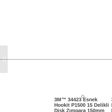
3M™ 50425 Yıkanabilir Boyahane
Tulumu (XXL)
3M™ 34423 Esnek
Hookit P1500 15 Delikli
Disk Zımpara 150mm