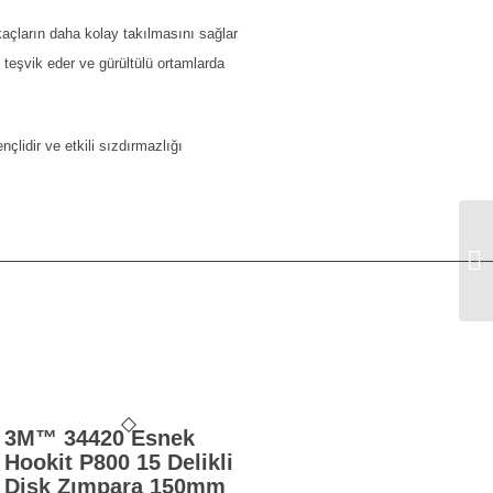
kaçların daha kolay takılmasını sağlar
 teşvik eder ve gürültülü ortamlarda
çlidir ve etkili sızdırmazlığı
3M
3M™ 34420 Esnek
Hookit P800 15 Delikli
Disk Zımpara 150mm