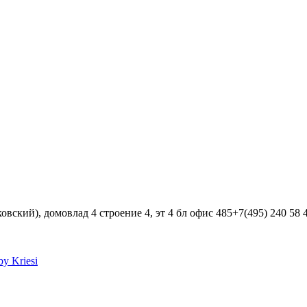
вский), домовлад 4 строение 4, эт 4 бл офис 485+7(495) 240 58 
y Kriesi