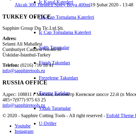
İç Kanal Katerleri
Akçalı 309 Turuncu Sprey Boya 400ml
19 Şubat 2020 - 13:48
TURKEY OFFICE
Dış Çap Tornalama Katerleri
Sapphire Group Dış Tic.Ltd.Şti.
İç Çap Tornalama Katerleri
Adres:
Selami Ali Mahallesi
Şaftlı Taramalar
Cumhuriyet Caddesi No:46/30
Üsküdar-İstanbul-Turkey
Finish Takımları
Telefon:
(0216) 716 18 41
info@sapphiretools.ru
Frezeleme Takımları
RUSSIA OFFICE
Tarama Kafaları
Адрес: 108811 г Москва, километр Киевское шоссе 22-й (п Моско
485+7(977) 975 63 25
info@sapphiretools.ru
Vidalı Taramalar
© 2020 - Sapphire Cutting Tools - All right reserved -
Enfold Theme b
U-Driller
Youtube
Instagram