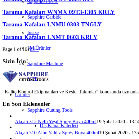
Sapphire Pro-X
Tarama Kafaları WNMX 09T3-1305 KRLY
Sapphire Carbide
Tarama Kafaları LNMU 0303 TNGLY
Insize
Tarama Kafaları LNMT 0603 KRLY
3M Ürünler
Page 1 of 10
1
2
3
›
»
Sizin İçin!
Sapphire Machine
MTE
“Kalite Kontrol Ekipmanları ve Kesici Takımlar” konusunda uzmanlaşmış 
Ürünler
En Son Eklenenler
Sapphire Cutting Tools
Akçalı 312 Nefti Yeşil Sprey Boya 400ml
19 Şubat 2020 - 13:5
Dış Kanal Katerleri
Akçalı 310 Altın Yaldız Sprey Boya 400ml
19 Şubat 2020 - 13: