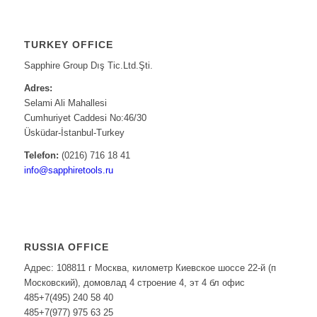
TURKEY OFFICE
Sapphire Group Dış Tic.Ltd.Şti.
Adres:
Selami Ali Mahallesi
Cumhuriyet Caddesi No:46/30
Üsküdar-İstanbul-Turkey
Telefon:
(0216) 716 18 41
info@sapphiretools.ru
RUSSIA OFFICE
Адрес: 108811 г Москва, километр Киевское шоссе 22-й (п
Московский), домовлад 4 строение 4, эт 4 бл офис
485+7(495) 240 58 40
485+7(977) 975 63 25