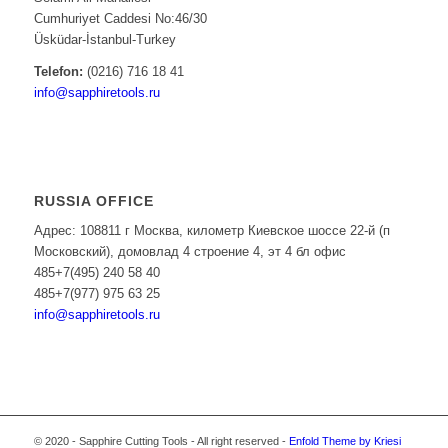
Cumhuriyet Caddesi No:46/30
Üsküdar-İstanbul-Turkey
Telefon:
(0216) 716 18 41
info@sapphiretools.ru
RUSSIA OFFICE
Адрес: 108811 г Москва, километр Киевское шоссе 22-й (п
Московский), домовлад 4 строение 4, эт 4 бл офис
485+7(495) 240 58 40
485+7(977) 975 63 25
info@sapphiretools.ru
© 2020 - Sapphire Cutting Tools - All right reserved -
Enfold Theme by Kriesi