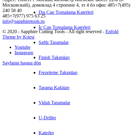
Московский), домовлад 4 строение 4, эт 4 бл офис 485+7(495)
240 58 40
Dış Çap Tornalama Katerleri
485+7(977) 975 63 25
info@sapphiretools.ru
İç Çap Tornalama Katerleri
© 2020 - Sapphire Cutting Tools - All right reserved -
Enfold
Theme by Kriesi
Şaftlı Taramalar
Youtube
Instagram
Finish Takımları
Sayfanın başına dön
Frezeleme Takımları
Tarama Kafaları
Vidalı Taramalar
U-Driller
Katerler