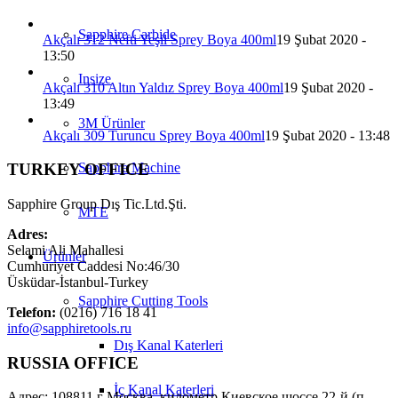
Sapphire Carbide
Akçalı 312 Nefti Yeşil Sprey Boya 400ml
19 Şubat 2020 -
13:50
Insize
Akçalı 310 Altın Yaldız Sprey Boya 400ml
19 Şubat 2020 -
13:49
3M Ürünler
Akçalı 309 Turuncu Sprey Boya 400ml
19 Şubat 2020 - 13:48
Sapphire Machine
TURKEY OFFICE
Sapphire Group Dış Tic.Ltd.Şti.
MTE
Adres:
Selami Ali Mahallesi
Ürünler
Cumhuriyet Caddesi No:46/30
Üsküdar-İstanbul-Turkey
Sapphire Cutting Tools
Telefon:
(0216) 716 18 41
info@sapphiretools.ru
Dış Kanal Katerleri
RUSSIA OFFICE
İç Kanal Katerleri
Адрес: 108811 г Москва, километр Киевское шоссе 22-й (п