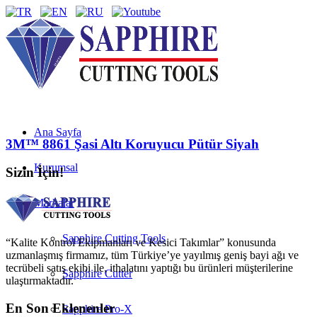
Ana Sayfa
3M™ 8861 Şasi Altı Koruyucu Pütür Siyah
Kurumsal
Sizin İçin!
Markalar
Sapphire Cutting Tools
“Kalite Kontrol Ekipmanları ve Kesici Takımlar” konusunda
uzmanlaşmış firmamız, tüm Türkiye’ye yayılmış geniş bayi ağı ve
tecrübeli satış ekibi ile, ithalatını yaptığı bu ürünleri müşterilerine
Sapphire Cutter
ulaştırmaktadır.
En Son Eklenenler
Sapphire Pro-X