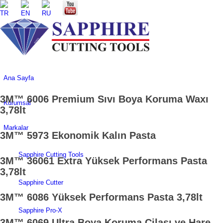
Ana Sayfa
3M™ 6006 Premium Sıvı Boya Koruma Waxı
Kurumsal
3,78lt
Markalar
3M™ 5973 Ekonomik Kalın Pasta
Sapphire Cutting Tools
3M™ 36061 Extra Yüksek Performans Pasta
3,78lt
Sapphire Cutter
3M™ 6086 Yüksek Performans Pasta 3,78lt
Sapphire Pro-X
3M™ 6069 Ultra Boya Koruma Cilası ve Hare