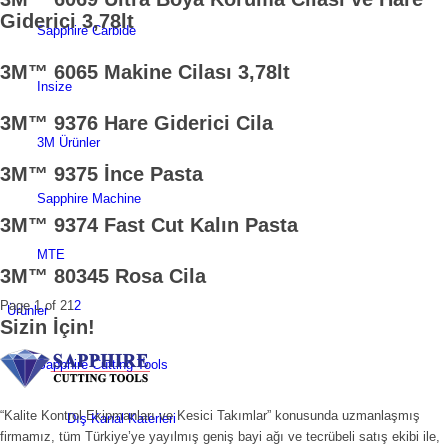
Giderici 3,78lt
Sapphire Carbide
3M™ 6065 Makine Cilası 3,78lt
Insize
3M™ 9376 Hare Giderici Cila
3M Ürünler
3M™ 9375 İnce Pasta
Sapphire Machine
3M™ 9374 Fast Cut Kalın Pasta
MTE
3M™ 80345 Rosa Cila
Page 1 of 2
1
2
Ürünler
Sizin İçin!
Sapphire Cutting Tools
“Kalite Kontrol Ekipmanları ve Kesici Takımlar” konusunda uzmanlaşmış
Dış Kanal Katerleri
firmamız, tüm Türkiye’ye yayılmış geniş bayi ağı ve tecrübeli satış ekibi ile,