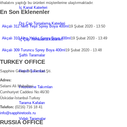
ithalatını yaptığı bu ürünleri müşterilerine ulaştırmaktadır.
İç Kanal Katerleri
En Son Eklenenler
Dış Çap Tornalama Katerleri
Akçalı 312 Nefti Yeşil Sprey Boya 400ml
19 Şubat 2020 - 13:50
Akçalı 310 Altın Yaldız Sprey Boya 400ml
19 Şubat 2020 - 13:49
İç Çap Tornalama Katerleri
Akçalı 309 Turuncu Sprey Boya 400ml
19 Şubat 2020 - 13:48
Şaftlı Taramalar
TURKEY OFFICE
Sapphire Group Dış Tic.Ltd.Şti.
Finish Takımları
Adres:
Selami Ali Mahallesi
Frezeleme Takımları
Cumhuriyet Caddesi No:46/30
Üsküdar-İstanbul-Turkey
Tarama Kafaları
Telefon:
(0216) 716 18 41
info@sapphiretools.ru
Vidalı Taramalar
RUSSIA OFFICE