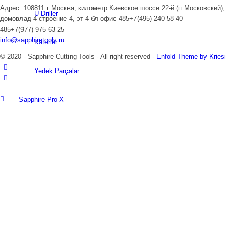
Адрес: 108811 г Москва, километр Киевское шоссе 22-й (п Московский),
U-Driller
домовлад 4 строение 4, эт 4 бл офис 485+7(495) 240 58 40
485+7(977) 975 63 25
info@sapphiretools.ru
Katerler
© 2020 - Sapphire Cutting Tools - All right reserved -
Enfold Theme by Kriesi
Yedek Parçalar
Sapphire Pro-X
Parmak Frezeler
Torna Aynaları
Kılavuzlar
Tutucular