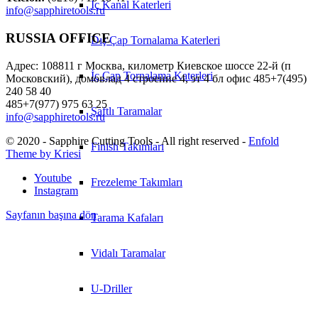
İç Kanal Katerleri
info@sapphiretools.ru
RUSSIA OFFICE
Dış Çap Tornalama Katerleri
Адрес: 108811 г Москва, километр Киевское шоссе 22-й (п
İç Çap Tornalama Katerleri
Московский), домовлад 4 строение 4, эт 4 бл офис 485+7(495)
240 58 40
485+7(977) 975 63 25
Şaftlı Taramalar
info@sapphiretools.ru
© 2020 - Sapphire Cutting Tools - All right reserved -
Enfold
Finish Takımları
Theme by Kriesi
Youtube
Frezeleme Takımları
Instagram
Sayfanın başına dön
Tarama Kafaları
Vidalı Taramalar
U-Driller