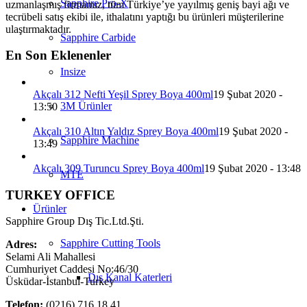
Sapphire Pro-X
uzmanlaşmış firmamız, tüm Türkiye’ye yayılmış geniş bayi ağı ve
tecrübeli satış ekibi ile, ithalatını yaptığı bu ürünleri müşterilerine
ulaştırmaktadır.
Sapphire Carbide
En Son Eklenenler
Insize
Akçalı 312 Nefti Yeşil Sprey Boya 400ml
19 Şubat 2020 -
3M Ürünler
13:50
Akçalı 310 Altın Yaldız Sprey Boya 400ml
19 Şubat 2020 -
Sapphire Machine
13:49
Akçalı 309 Turuncu Sprey Boya 400ml
19 Şubat 2020 - 13:48
MTE
TURKEY OFFICE
Ürünler
Sapphire Group Dış Tic.Ltd.Şti.
Sapphire Cutting Tools
Adres:
Selami Ali Mahallesi
Cumhuriyet Caddesi No:46/30
Dış Kanal Katerleri
Üsküdar-İstanbul-Turkey
Telefon:
(0216) 716 18 41