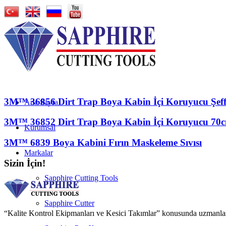
3M™ 36856 Dirt Trap Boya Kabin İçi Koruyucu Şef
Ana Sayfa
3M™ 36852 Dirt Trap Boya Kabin İçi Koruyucu 70
Kurumsal
3M™ 6839 Boya Kabini Fırın Maskeleme Sıvısı
Markalar
Sizin İçin!
Sapphire Cutting Tools
Sapphire Cutter
“Kalite Kontrol Ekipmanları ve Kesici Takımlar” konusunda uzmanlaşmış 