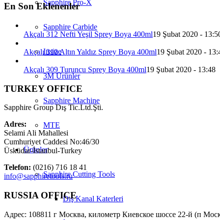
Sapphire Pro-X
En Son Eklenenler
Sapphire Carbide
Akçalı 312 Nefti Yeşil Sprey Boya 400ml
19 Şubat 2020 - 13:5
Insize
Akçalı 310 Altın Yaldız Sprey Boya 400ml
19 Şubat 2020 - 13:
Akçalı 309 Turuncu Sprey Boya 400ml
19 Şubat 2020 - 13:48
3M Ürünler
TURKEY OFFICE
Sapphire Machine
Sapphire Group Dış Tic.Ltd.Şti.
Adres:
MTE
Selami Ali Mahallesi
Cumhuriyet Caddesi No:46/30
Ürünler
Üsküdar-İstanbul-Turkey
Telefon:
(0216) 716 18 41
Sapphire Cutting Tools
info@sapphiretools.ru
RUSSIA OFFICE
Dış Kanal Katerleri
Адрес: 108811 г Москва, километр Киевское шоссе 22-й (п Моско