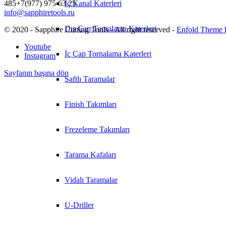
485+7(977) 975 63 25
İç Kanal Katerleri
info@sapphiretools.ru
Dış Çap Tornalama Katerleri
© 2020 - Sapphire Cutting Tools - All right reserved -
Enfold Theme b
Youtube
İç Çap Tornalama Katerleri
Instagram
Sayfanın başına dön
Şaftlı Taramalar
Finish Takımları
Frezeleme Takımları
Tarama Kafaları
Vidalı Taramalar
U-Driller