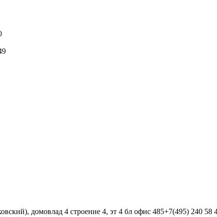
0
49
вский), домовлад 4 строение 4, эт 4 бл офис 485+7(495) 240 58 