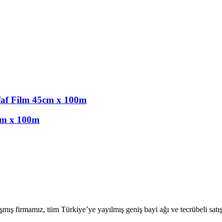
faf Film 45cm x 100m
cm x 100m
firmamız, tüm Türkiye’ye yayılmış geniş bayi ağı ve tecrübeli satış ekib