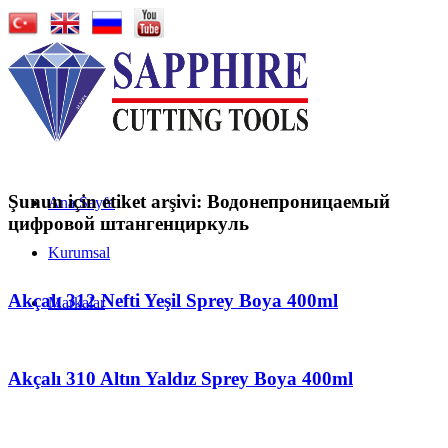
Şunun için etiket arşivi:
Водонепроницаемый
Ana Sayfa
цифровой штангенциркуль
Kurumsal
Akçalı 312 Nefti Yeşil Sprey Boya 400ml
Markalar
Akçalı 310 Altın Yaldız Sprey Boya 400ml