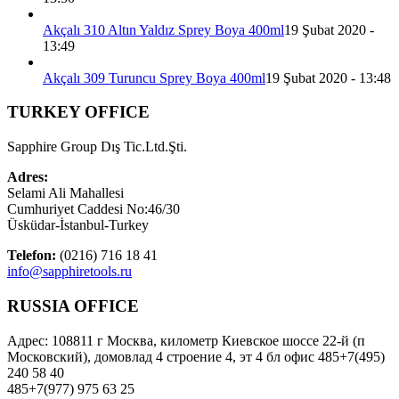
Akçalı 310 Altın Yaldız Sprey Boya 400ml
19 Şubat 2020 -
13:49
Akçalı 309 Turuncu Sprey Boya 400ml
19 Şubat 2020 - 13:48
TURKEY OFFICE
Sapphire Group Dış Tic.Ltd.Şti.
Adres:
Selami Ali Mahallesi
Cumhuriyet Caddesi No:46/30
Üsküdar-İstanbul-Turkey
Telefon:
(0216) 716 18 41
info@sapphiretools.ru
RUSSIA OFFICE
Адрес: 108811 г Москва, километр Киевское шоссе 22-й (п
Московский), домовлад 4 строение 4, эт 4 бл офис 485+7(495)
240 58 40
485+7(977) 975 63 25