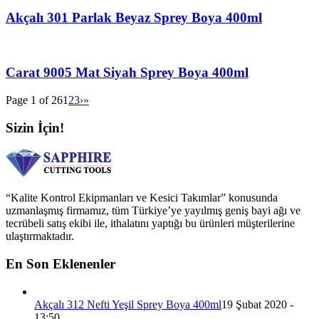
Akçalı 301 Parlak Beyaz Sprey Boya 400ml
Carat 9005 Mat Siyah Sprey Boya 400ml
Page 1 of 26
1
2
3
›
»
Sizin İçin!
“Kalite Kontrol Ekipmanları ve Kesici Takımlar” konusunda
uzmanlaşmış firmamız, tüm Türkiye’ye yayılmış geniş bayi ağı ve
tecrübeli satış ekibi ile, ithalatını yaptığı bu ürünleri müşterilerine
ulaştırmaktadır.
En Son Eklenenler
Akçalı 312 Nefti Yeşil Sprey Boya 400ml
19 Şubat 2020 -
13:50